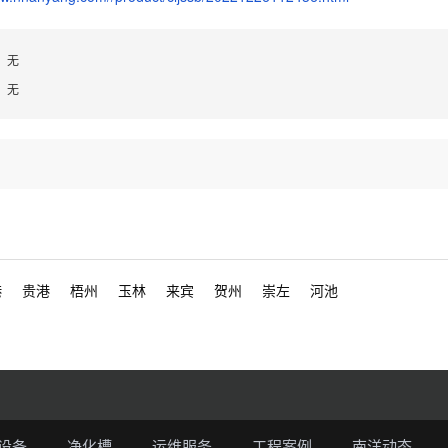
：无
：无
港
贵港
梧州
玉林
来宾
贺州
崇左
河池
设备
净化槽
运维服务
工程案例
南洋动态