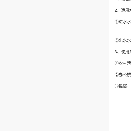
2、适
①进水
②出水水
3、使
①农村
②办公
③民宿，