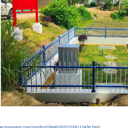
ww.nnanyang.com//product/cljssb/20221226112436.html